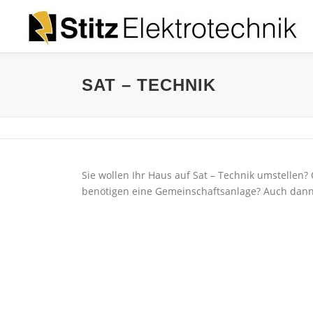
Zum
Inhalt
springen
SAT – TECHNIK
Sie wollen Ihr Haus auf Sat – Technik umstelle
benötigen eine Gemeinschaftsanlage? Auch dann 