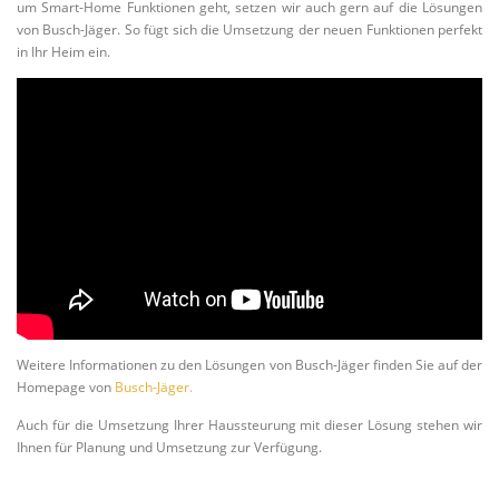
um Smart-Home Funktionen geht, setzen wir auch gern auf die Lösungen
von Busch-Jäger. So fügt sich die Umsetzung der neuen Funktionen perfekt
in Ihr Heim ein.
Weitere Informationen zu den Lösungen von Busch-Jäger finden Sie auf der
Homepage von
Busch-Jäger.
Auch für die Umsetzung Ihrer Haussteurung mit dieser Lösung stehen wir
Ihnen für Planung und Umsetzung zur Verfügung.