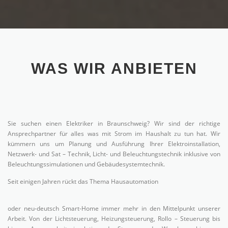
WAS WIR ANBIETEN
Sie suchen einen Elektriker in Braunschweig? Wir sind der richtige
Ansprechpartner für alles was mit Strom im Haushalt zu tun hat. Wir
kümmern uns um Planung und Ausführung Ihrer Elektroinstallation,
Netzwerk- und Sat – Technik, Licht- und Beleuchtungstechnik inklusive von
Beleuchtungssimulationen und Gebäudesystemtechnik.
Seit einigen Jahren rückt das Thema Hausautomation
oder neu-deutsch Smart-Home immer mehr in den Mittelpunkt unserer
Arbeit. Von der Lichtsteuerung, Heizungsteuerung, Rollo – Steuerung bis
hin zur Anwesenheitssimulation oder Steuerung der Waschmaschine per
APP ist hier heute vieles möglich.